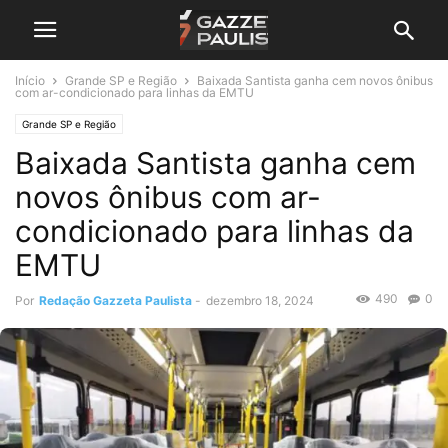
Início
Grande SP e Região
Baixada Santista ganha cem novos ônibus
com ar-condicionado para linhas da EMTU
Grande SP e Região
Baixada Santista ganha cem
novos ônibus com ar-
condicionado para linhas da
EMTU
490
0
Por
Redação Gazzeta Paulista
-
dezembro 18, 2024