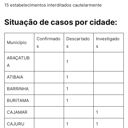
15 estabelecimentos interditados cautelarmente
Situação de casos por cidade:
Confirmado
Descartado
Investigado
Município
s
s
s
ARAÇATUB
1
A
ATIBAIA
1
BARRINHA
1
BURITAMA
1
CAJAMAR
1
CAJURU
1
1