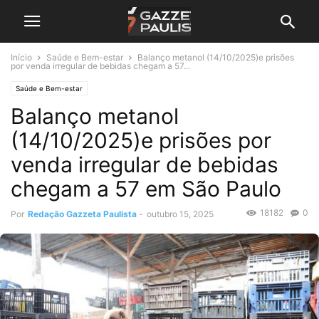
Início
Saúde e Bem-estar
Balanço metanol (14/10/2025)e prisões
por venda irregular de bebidas chegam a 57...
Saúde e Bem-estar
Balanço metanol
(14/10/2025)e prisões por
venda irregular de bebidas
chegam a 57 em São Paulo
18182
0
Por
Redação Gazzeta Paulista
-
outubro 15, 2025