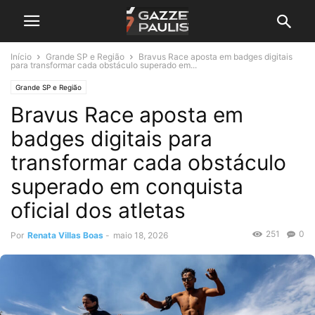
Início
Grande SP e Região
Bravus Race aposta em badges digitais
para transformar cada obstáculo superado em...
Grande SP e Região
Bravus Race aposta em
badges digitais para
transformar cada obstáculo
superado em conquista
oficial dos atletas
251
0
Por
Renata Villas Boas
-
maio 18, 2026