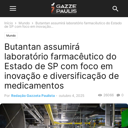
Início
Mundo
Butantan assumirá laboratório farmacêutico do Estado
de SP com foco em inovação...
Mundo
Butantan assumirá
laboratório farmacêutico do
Estado de SP com foco em
inovação e diversificação de
medicamentos
26066
0
Por
Redação Gazzeta Paulista
-
outubro 4, 2025