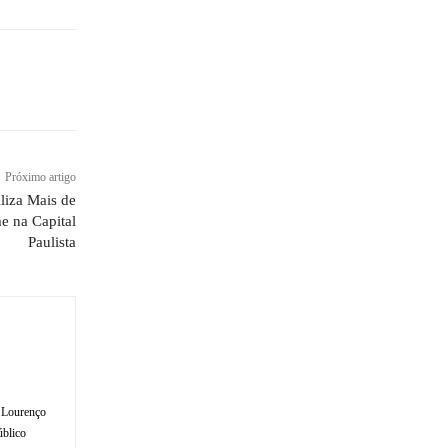
Próximo artigo
liza Mais de
me na Capital
Paulista
o Lourenço
úblico