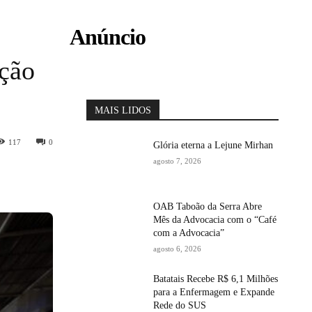
Anúncio
Ação
MAIS LIDOS
117
0
Glória eterna a Lejune Mirhan
agosto 7, 2026
OAB Taboão da Serra Abre
Mês da Advocacia com o “Café
com a Advocacia”
agosto 6, 2026
Batatais Recebe R$ 6,1 Milhões
para a Enfermagem e Expande
Rede do SUS