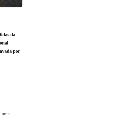
tidas da
ional
ravada por
ou uma