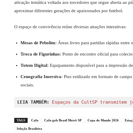
ativação temática voltada aos torcedores que segue aberta ao pú
aproximar diferentes gerações de apaixonados por futebol.
O espaço de convivência reúne diversas atrações interativas:
Mesas de Pebolim:
Áreas livres para partidas rápidas entre 
Troca de Figurinhas:
Ponto de encontro oficial para colec
Totem Digital:
Equipamento disponível para a impressão de 
Cenografia Imersiva:
Piso estilizado em formato de campo d
sociais.
LEIA TAMBÉM: 
Espaços da CultSP transmitem j
TAGS
Cafu
Cafu gols Brasil Metrô SP
Copa do Mundo 2026
Estaç
Seleção Brasileira