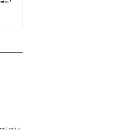
omisso é
Meia Tonelada