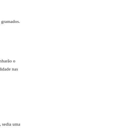
s gramados.
nharão o
lidade nas
, sedia uma