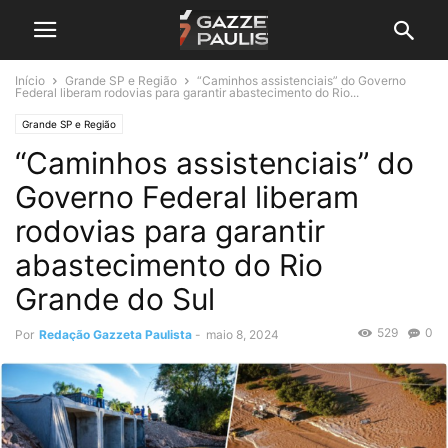
Início
Grande SP e Região
“Caminhos assistenciais” do Governo
Federal liberam rodovias para garantir abastecimento do Rio...
Grande SP e Região
“Caminhos assistenciais” do
Governo Federal liberam
rodovias para garantir
abastecimento do Rio
Grande do Sul
529
0
Por
Redação Gazzeta Paulista
-
maio 8, 2024