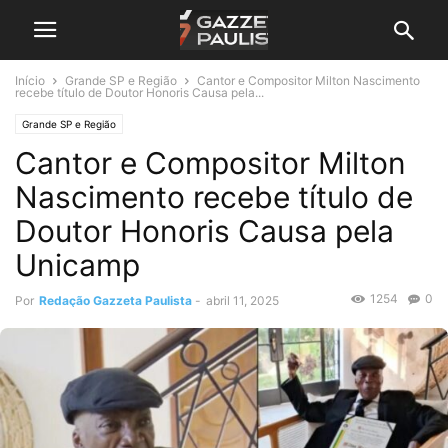
Início
Grande SP e Região
Cantor e Compositor Milton Nascimento
recebe título de Doutor Honoris Causa pela...
Grande SP e Região
Cantor e Compositor Milton
Nascimento recebe título de
Doutor Honoris Causa pela
Unicamp
1254
0
Por
Redação Gazzeta Paulista
-
abril 11, 2025