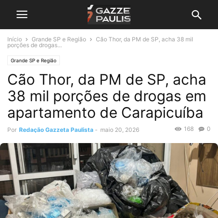
Início
Grande SP e Região
Cão Thor, da PM de SP, acha 38 mil
porções de drogas...
Grande SP e Região
Cão Thor, da PM de SP, acha
38 mil porções de drogas em
apartamento de Carapicuíba
168
0
Por
Redação Gazzeta Paulista
-
maio 20, 2026