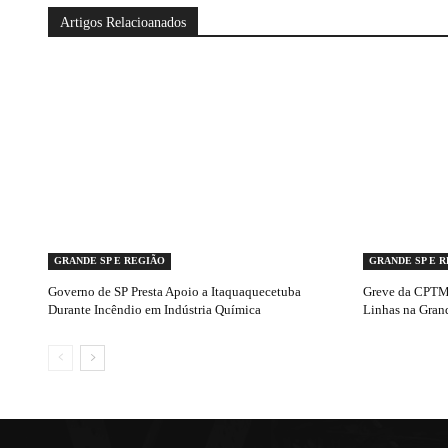
Artigos Relacioanados
GRANDE SP E REGIÃO
GRANDE SP E 
Governo de SP Presta Apoio a Itaquaquecetuba
Greve da CPTM 
Durante Incêndio em Indústria Química
Linhas na Gran