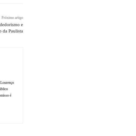
Próximo artigo
ndedorismo e
 da Paulista
o Lourenço
úblico
omisso é