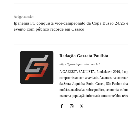
Artigo anterior
Ipanema FC conquista vice-campeonato da Copa Busão 24/25 
evento com público recorde em Osasco
Redação Gazzeta Paulista
https://gazzetapaulista.com.br/
A GAZZETA PAULISTA, fundada em 2010, é o princip
compromisso com a verdade. Atuamos na cobertura 
da Serra, Juquitiba, Embu-Guaçu, São Paulo e dive
notícias atualizadas sobre política, economia, cul
manter a população informada com conteúdos relev