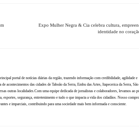
em
Expo Mulher Negra & Cia celebra cultura, empree
identidade no coração
al portal de notícias diárias da região, trazendo informação com credibilidade, agilidade e
de acontecimentos das cidades de Taboão da Serra, Embu das Artes, Itapecerica da Serra, Sã
rsas outras localidades.Com uma equipe dedicada de jornalistas e colaboradores, levamos ao p
tura, esportes, segurança, entretenimento e tudo o que impacta a vida dos cidadãos. Nosso compr
antes e imparciais, contribuindo para uma sociedade mais bem informada e consciente.