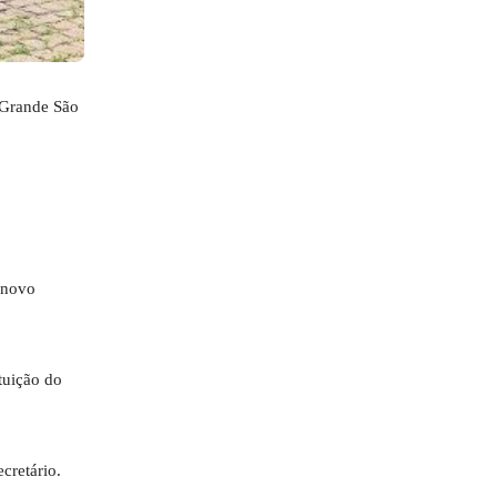
 Grande São
 novo
tuição do
cretário.