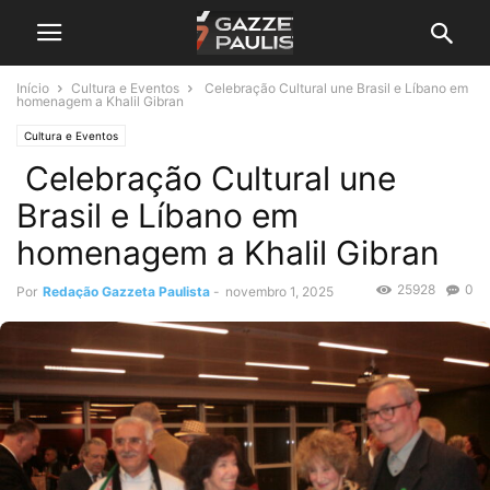
Início
Cultura e Eventos
Celebração Cultural une Brasil e Líbano em
homenagem a Khalil Gibran
Cultura e Eventos
Celebração Cultural une
Brasil e Líbano em
homenagem a Khalil Gibran
25928
0
Por
Redação Gazzeta Paulista
-
novembro 1, 2025