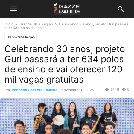
Início
Grande SP e Região
Celebrando 30 anos, projeto Guri passará
a ter 634 polos de ensino...
Grande SP e Região
Celebrando 30 anos, projeto
Guri passará a ter 634 polos
de ensino e vai oferecer 120
mil vagas gratuitas
8148
0
Por
Redação Gazzeta Paulista
-
novembro 10, 2025