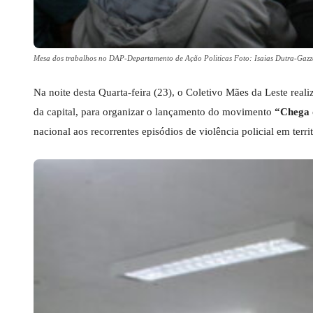
Mesa dos trabalhos no DAP-Departamento de Ação Politicas Foto: Isaias Dutra-Gazze
Na noite desta Quarta-feira (23), o Coletivo Mães da Leste rea
da capital, para organizar o lançamento do movimento
“Chega d
nacional aos recorrentes episódios de violência policial em territ