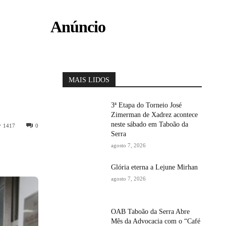
Anúncio
MAIS LIDOS
3ª Etapa do Torneio José
Zimerman de Xadrez acontece
neste sábado em Taboão da
1417
0
Serra
agosto 7, 2026
Glória eterna a Lejune Mirhan
agosto 7, 2026
OAB Taboão da Serra Abre
Mês da Advocacia com o “Café