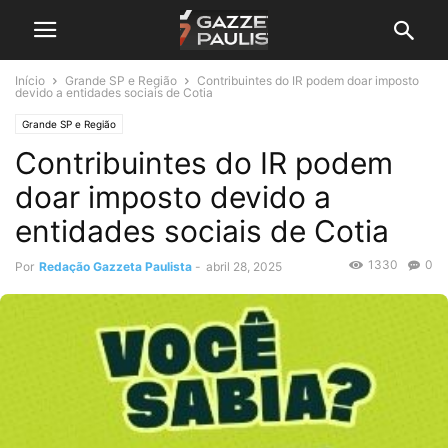
Início
Grande SP e Região
Contribuintes do IR podem doar imposto
devido a entidades sociais de Cotia
Grande SP e Região
Contribuintes do IR podem
doar imposto devido a
entidades sociais de Cotia
1330
0
Por
Redação Gazzeta Paulista
-
abril 28, 2025