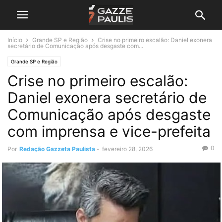
Início
Grande SP e Região
Crise no primeiro escalão: Daniel exonera
secretário de Comunicação após desgaste com...
Grande SP e Região
Crise no primeiro escalão:
Daniel exonera secretário de
Comunicação após desgaste
com imprensa e vice-prefeita
0
Por
Redação Gazzeta Paulista
-
fevereiro 28, 2026