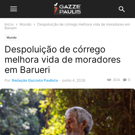
Início
Mundo
Despoluição de córrego melhora vida de moradores em
Barueri
Mundo
Despoluição de córrego
melhora vida de moradores
em Barueri
304
0
Por
Redação Gazzeta Paulista
-
junho 4, 2026