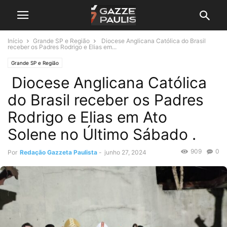
Início
Grande SP e Região
Diocese Anglicana Católica do Brasil
receber os Padres Rodrigo e Elias em...
Grande SP e Região
Diocese Anglicana Católica
do Brasil receber os Padres
Rodrigo e Elias em Ato
Solene no Último Sábado .
909
0
Por
Redação Gazzeta Paulista
-
junho 27, 2024