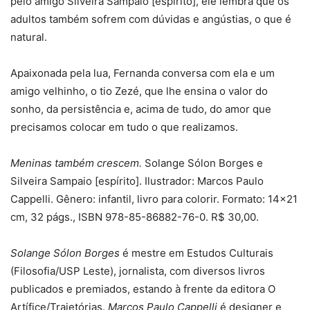
pelo amigo Silveira Sampaio [espírito], ele lembra que os
adultos também sofrem com dúvidas e angústias, o que é
natural.
Apaixonada pela lua, Fernanda conversa com ela e um
amigo velhinho, o tio Zezé, que lhe ensina o valor do
sonho, da persistência e, acima de tudo, do amor que
precisamos colocar em tudo o que realizamos.
Meninas também crescem.
Solange Sólon Borges e
Silveira Sampaio [espírito]. Ilustrador: Marcos Paulo
Cappelli. Gênero: infantil, livro para colorir. Formato: 14×21
cm, 32 págs., ISBN 978-85-86882-76-0. R$ 30,00.
Solange Sólon Borges
é mestre em Estudos Culturais
(Filosofia/USP Leste), jornalista, com diversos livros
publicados e premiados, estando à frente da editora O
Artífice/Trajetórias.
Marcos Paulo Cappelli
é designer e