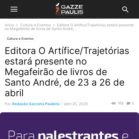
Início
Cultura e Eventos
Editora O Artífice/Trajetórias estará presente
no Megafeirão de livros de Santo André,...
Cultura e Eventos
Editora O Artífice/Trajetórias
estará presente no
Megafeirão de livros de
Santo André, de 23 a 26 de
abril
168
0
Por
Redação Gazzeta Paulista
-
abril 20, 2026