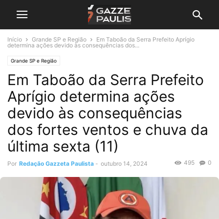
Início
Grande SP e Região
Em Taboão da Serra Prefeito Aprígio
determina ações devido às consequências dos...
Grande SP e Região
Em Taboão da Serra Prefeito
Aprígio determina ações
devido às consequências
dos fortes ventos e chuva da
última sexta (11)
495
0
Por
Redação Gazzeta Paulista
-
outubro 14, 2024