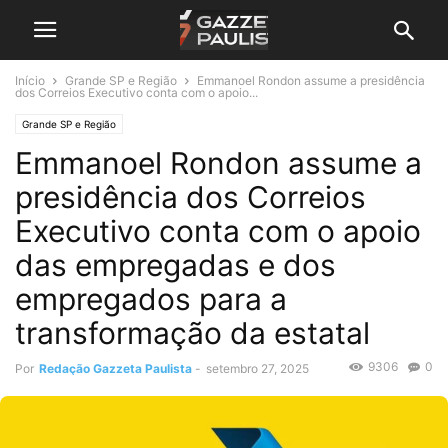
Início
Grande SP e Região
Emmanoel Rondon assume a presidência
dos Correios Executivo conta com o apoio...
Grande SP e Região
Emmanoel Rondon assume a
presidência dos Correios
Executivo conta com o apoio
das empregadas e dos
empregados para a
transformação da estatal
9306
0
Por
Redação Gazzeta Paulista
-
setembro 27, 2025