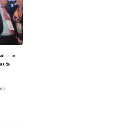
dades em
as de
rio