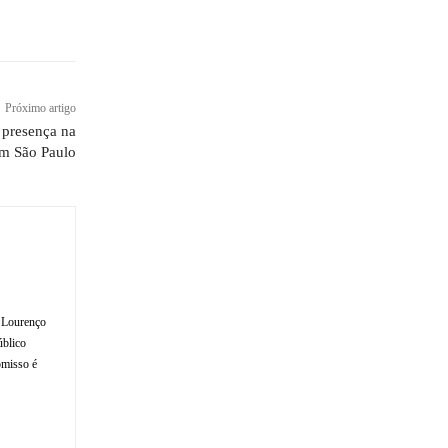
Próximo artigo
 presença na
em São Paulo
o Lourenço
úblico
omisso é