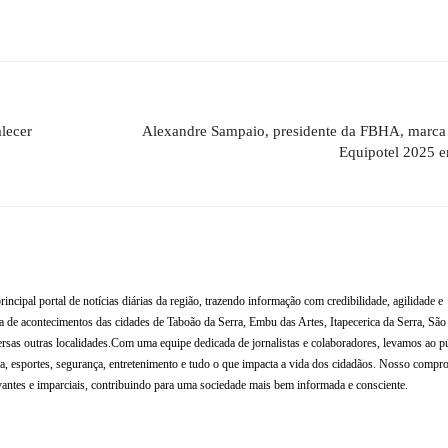
alecer
Alexandre Sampaio, presidente da FBHA, marca
Equipotel 2025 
al portal de notícias diárias da região, trazendo informação com credibilidade, agilidade e
de acontecimentos das cidades de Taboão da Serra, Embu das Artes, Itapecerica da Serra, Sã
rsas outras localidades.Com uma equipe dedicada de jornalistas e colaboradores, levamos ao p
tura, esportes, segurança, entretenimento e tudo o que impacta a vida dos cidadãos. Nosso compr
antes e imparciais, contribuindo para uma sociedade mais bem informada e consciente.