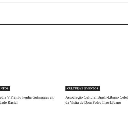
ENTOS
CULTURA E EVENTOS
edia V Prêmio Penha Guimaraes em
Associação Cultural Brasil-Líbano Cele
dade Racial
da Visita de Dom Pedro II ao Líbano