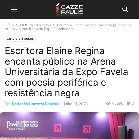
Início
Cultura e Eventos
Escritora Elaine Regina encanta público na
Arena Universitária da Expo Favela com...
Cultura e Eventos
Escritora Elaine Regina
encanta público na Arena
Universitária da Expo Favela
com poesia periférica e
resistência negra
45590
0
Por
Redação Gazzeta Paulista
-
julho 21, 2025