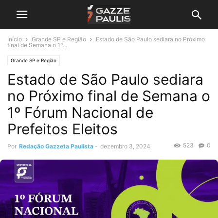
Início
Grande SP e Região
Estado de São Paulo sediara no Próximo
final de Semana o 1º...
Grande SP e Região
Estado de São Paulo sediara
no Próximo final de Semana o
1º Fórum Nacional de
Prefeitos Eleitos
523
0
Por
Redação Gazzeta Paulista
-
dezembro 3, 2024