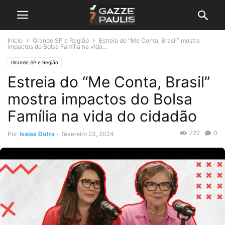
Início
Grande SP e Região
Estreia do “Me Conta, Brasil” mostra
impactos do Bolsa Família na vida...
Grande SP e Região
Estreia do “Me Conta, Brasil”
mostra impactos do Bolsa
Família na vida do cidadão
722
0
Por
Isaias Dutra
-
fevereiro 23, 2024