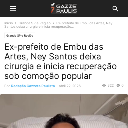
Início
Grande SP e Região
Ex-prefeito de Embu das Artes, Ney
Santos deixa cirurgia e inicia recuperação...
Grande SP e Região
Ex-prefeito de Embu das
Artes, Ney Santos deixa
cirurgia e inicia recuperação
sob comoção popular
322
0
Por
Redação Gazzeta Paulista
-
abril 22, 2026