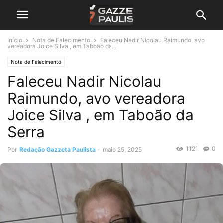
Início
Nota de Falecimento
Faleceu Nadir Nicolau Raimundo, avo
vereadora Joice Silva , em Taboão da...
Nota de Falecimento
Faleceu Nadir Nicolau
Raimundo, avo vereadora
Joice Silva , em Taboão da
Serra
1121
0
Por
Redação Gazzeta Paulista
-
maio 25, 2025