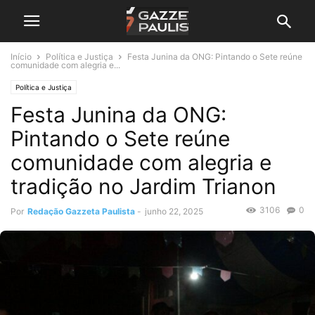
Início
Política e Justiça
Festa Junina da ONG: Pintando o Sete reúne
comunidade com alegria e...
Política e Justiça
Festa Junina da ONG:
Pintando o Sete reúne
comunidade com alegria e
tradição no Jardim Trianon
3106
0
Por
Redação Gazzeta Paulista
-
junho 22, 2025