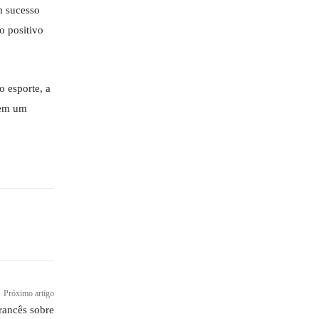
m sucesso
o positivo
 esporte, a
rem um
Próximo artigo
ancês sobre