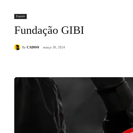
Esporte
Fundação GIBI
By
CΛDӨӨ
março 30, 2024
Compartilhado