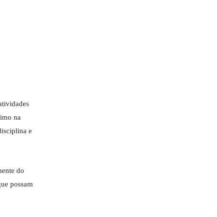
atividades
ximo na
sciplina e
mente do
 que possam