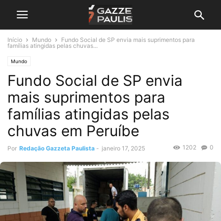
Início
Mundo
Fundo Social de SP envia mais suprimentos para
famílias atingidas pelas chuvas...
Mundo
Fundo Social de SP envia
mais suprimentos para
famílias atingidas pelas
chuvas em Peruíbe
1202
0
Por
Redação Gazzeta Paulista
-
janeiro 17, 2025