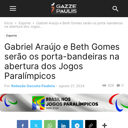
Início
Esporte
Gabriel Araújo e Beth Gomes serão os porta-bandeiras
na abertura dos Jogos...
Esporte
Gabriel Araújo e Beth Gomes
serão os porta-bandeiras na
abertura dos Jogos
Paralímpicos
629
0
Por
Redação Gazzeta Paulista
-
agosto 27, 2024