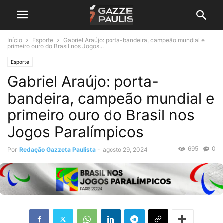
Início
Esporte
Gabriel Araújo: porta-bandeira, campeão mundial e
primeiro ouro do Brasil nos Jogos...
Esporte
Gabriel Araújo: porta-
bandeira, campeão mundial e
primeiro ouro do Brasil nos
Jogos Paralímpicos
695
0
Por
Redação Gazzeta Paulista
-
agosto 29, 2024