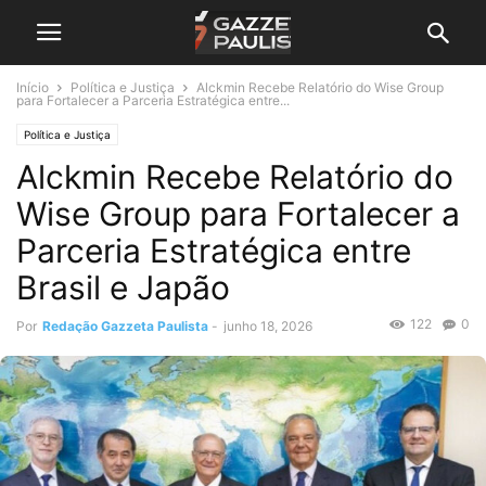
Início
Política e Justiça
Alckmin Recebe Relatório do Wise Group
para Fortalecer a Parceria Estratégica entre...
Política e Justiça
Alckmin Recebe Relatório do
Wise Group para Fortalecer a
Parceria Estratégica entre
Brasil e Japão
122
0
Por
Redação Gazzeta Paulista
-
junho 18, 2026