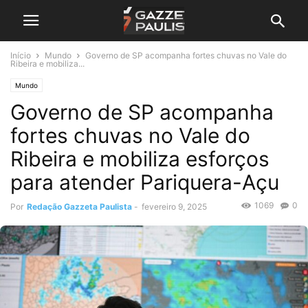
Início
Mundo
Governo de SP acompanha fortes chuvas no Vale do
Ribeira e mobiliza...
Mundo
Governo de SP acompanha
fortes chuvas no Vale do
Ribeira e mobiliza esforços
para atender Pariquera-Açu
1069
0
Por
Redação Gazzeta Paulista
-
fevereiro 9, 2025