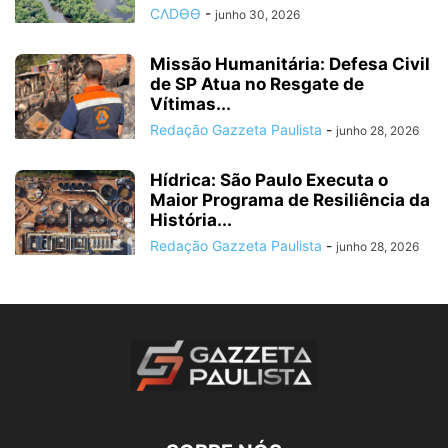
CΛDӨӨ
-
junho 30, 2026
Missão Humanitária: Defesa Civil
de SP Atua no Resgate de
Vítimas...
Redação Gazzeta Paulista
-
junho 28, 2026
Hídrica: São Paulo Executa o
Maior Programa de Resiliência da
História...
Redação Gazzeta Paulista
-
junho 28, 2026