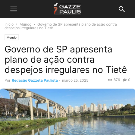
Início
Mundo
Governo de SP apresenta plano de ação contra
despejos irregulares no Tietê
Mundo
Governo de SP apresenta
plano de ação contra
despejos irregulares no Tietê
876
0
Por
Redação Gazzeta Paulista
-
março 25, 2025