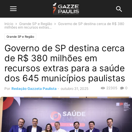
Início
Grande SP e Região
Governo de SP destina cerca de R$ 380
milhões em recursos extras...
Grande SP e Região
Governo de SP destina cerca
de R$ 380 milhões em
recursos extras para a saúde
dos 645 municípios paulistas
22305
0
Por
Redação Gazzeta Paulista
-
outubro 31, 2025