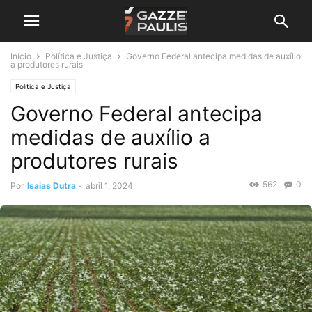
Início
Política e Justiça
Governo Federal antecipa medidas de auxílio
a produtores rurais
Política e Justiça
Governo Federal antecipa
medidas de auxílio a
produtores rurais
562
0
Por
Isaias Dutra
-
abril 1, 2024