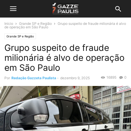
Início
Grande SP e Região
Grupo suspeito de fraude milionária é alvo
de operação em São Paulo
Grande SP e Região
Grupo suspeito de fraude
milionária é alvo de operação
em São Paulo
16895
0
Por
Redação Gazzeta Paulista
-
dezembro 9, 2025