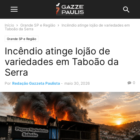
Início
Grande SP e Região
Incêndio atinge lojão de variedades em
Taboão da Serra
Grande SP e Região
Incêndio atinge lojão de
variedades em Taboão da
Serra
0
Por
Redação Gazzeta Paulista
-
maio 30, 2026