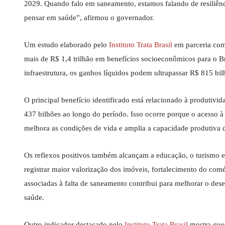
2029. Quando falo em saneamento, estamos falando de resiliênci
pensar em saúde”, afirmou o governador.
Um estudo elaborado pelo
Instituto Trata Brasil
em parceria com
mais de R$ 1,4 trilhão em benefícios socioeconômicos para o B
infraestrutura, os ganhos líquidos podem ultrapassar R$ 815 bi
O principal benefício identificado está relacionado à produtiv
437 bilhões ao longo do período. Isso ocorre porque o acesso à
melhora as condições de vida e amplia a capacidade produtiva 
Os reflexos positivos também alcançam a educação, o turismo
registrar maior valorização dos imóveis, fortalecimento do com
associadas à falta de saneamento contribui para melhorar o des
saúde.
Outro indicador destacado pelo
Instituto Trata Brasil
mostra que