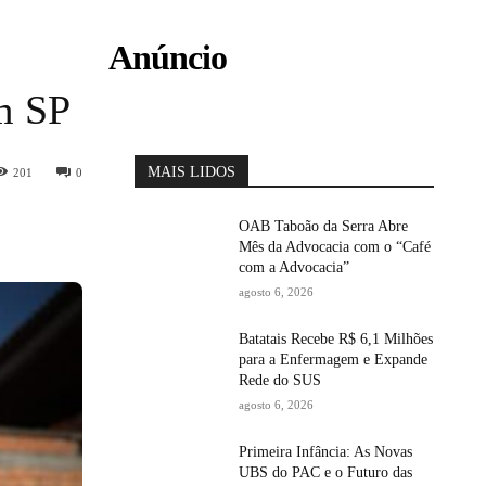
Anúncio
m SP
MAIS LIDOS
201
0
OAB Taboão da Serra Abre
Mês da Advocacia com o “Café
com a Advocacia”
agosto 6, 2026
Batatais Recebe R$ 6,1 Milhões
para a Enfermagem e Expande
Rede do SUS
agosto 6, 2026
Primeira Infância: As Novas
UBS do PAC e o Futuro das