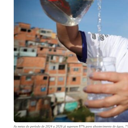
As metas do período de 2024 a 2026 já superam 87% para abastecimento de água, 77