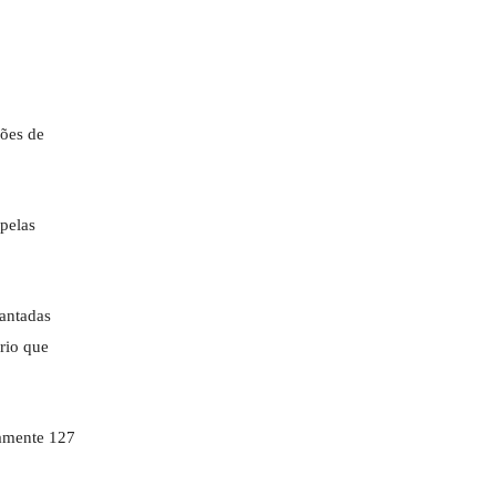
ções de
 pelas
antadas
rio que
damente 127