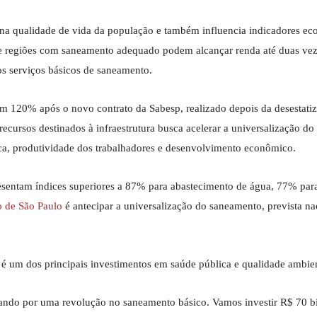
o na qualidade de vida da população e também influencia indicadores e
 de regiões com saneamento adequado podem alcançar renda até duas ve
 serviços básicos de saneamento.
m 120% após o novo contrato da Sabesp, realizado depois da desestati
ursos destinados à infraestrutura busca acelerar a universalização do
ica, produtividade dos trabalhadores e desenvolvimento econômico.
resentam índices superiores a 87% para abastecimento de água, 77% para
 de São Paulo
é antecipar a universalização do saneamento, prevista n
 é um dos principais investimentos em saúde pública e qualidade ambien
ando por uma revolução no saneamento básico. Vamos investir R$ 70 bi