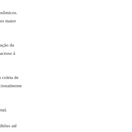
conômicos.
zes maior
zação da
 acesso à
 coleta de
acionalmente
tal.
lhões até