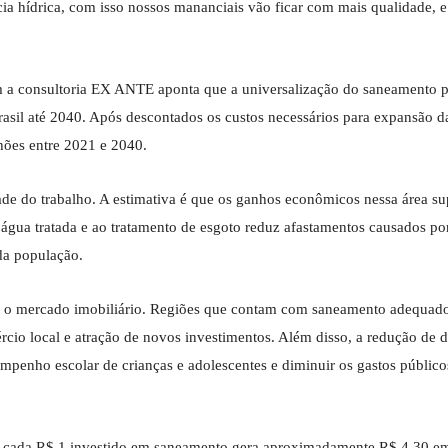
a hídrica, com isso nossos mananciais vão ficar com mais qualidade, e 
 a consultoria EX ANTE aponta que a universalização do saneamento p
rasil até 2040. Após descontados os custos necessários para expansão d
lhões entre 2021 e 2040.
idade do trabalho. A estimativa é que os ganhos econômicos nessa área 
 água tratada e ao tratamento de esgoto reduz afastamentos causados po
da população.
 e o mercado imobiliário. Regiões que contam com saneamento adequa
ércio local e atração de novos investimentos. Além disso, a redução de 
empenho escolar de crianças e adolescentes e diminuir os gastos públic
 cada R$ 1 investido em saneamento gera aproximadamente R$ 4,30 em