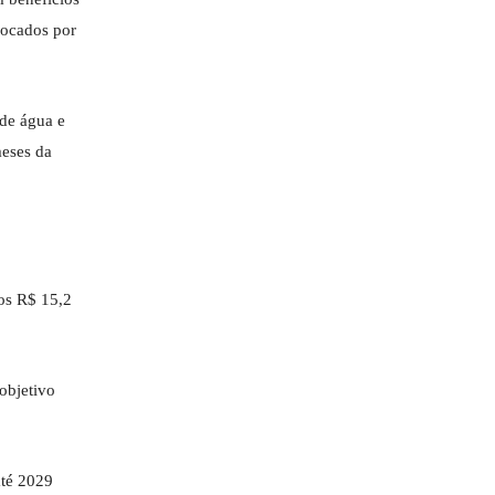
vocados por
 de água e
meses da
os R$ 15,2
objetivo
até 2029