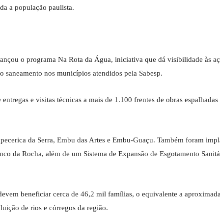
oda a população paulista.
nçou o programa Na Rota da Água, iniciativa que dá visibilidade às a
 do saneamento nos municípios atendidos pela Sabesp.
ntregas e visitas técnicas a mais de 1.100 frentes de obras espalhadas
 Itapecerica da Serra, Embu das Artes e Embu-Guaçu. Também foram impl
anco da Rocha, além de um Sistema de Expansão de Esgotamento Sanitá
evem beneficiar cerca de 46,2 mil famílias, o equivalente a aproxima
uição de rios e córregos da região.