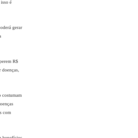
isso é
oderá gerar
a
superem R$
r doenças,
do costumam
doenças
os com
 benefícios