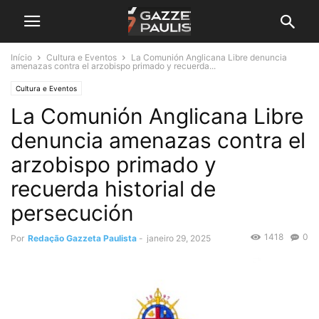
Início
Cultura e Eventos
La Comunión Anglicana Libre denuncia
amenazas contra el arzobispo primado y recuerda...
Cultura e Eventos
La Comunión Anglicana Libre
denuncia amenazas contra el
arzobispo primado y
recuerda historial de
persecución
1418
0
Por
Redação Gazzeta Paulista
-
janeiro 29, 2025