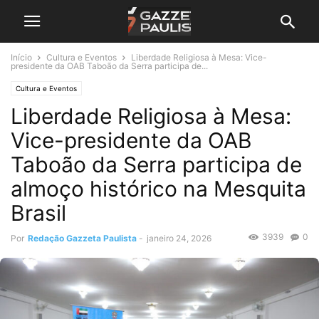
Início
Cultura e Eventos
Liberdade Religiosa à Mesa: Vice-
presidente da OAB Taboão da Serra participa de...
Cultura e Eventos
Liberdade Religiosa à Mesa:
Vice-presidente da OAB
Taboão da Serra participa de
almoço histórico na Mesquita
Brasil
3939
0
Por
Redação Gazzeta Paulista
-
janeiro 24, 2026