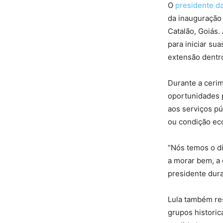
O
presidente d
da inauguração 
Catalão, Goiás
para iniciar su
extensão dentr
Durante a cerim
oportunidades p
aos serviços p
ou condição ec
“Nós temos o di
a morar bem, a 
presidente dura
Lula também res
grupos historic