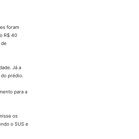
ões foram
to R$ 40
 de
dade. Já a
 do prédio.
mento para a
misse os
cendo o SUS e