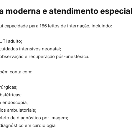
ra moderna e atendimento especia
i capacidade para 166 leitos de internação, incluindo:
UTI adulto;
 cuidados intensivos neonatal;
 observação e recuperação pós-anestésica.
mbém conta com:
rúrgicas;
bstétricas;
e endoscopia;
ios ambulatoriais;
leto de diagnóstico por imagem;
diagnóstico em cardiologia.