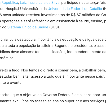
a República
,
Luiz Inácio Lula da Silva,
participou nesta terça-fei
do Hospital Universitário da
Universidade Federal de Catalão
(
. A nova unidade recebeu investimentos de R$ 67 milhões do G
as operações e será referência em assistência à saúde, ensino, 
o do
Sistema Único de Saúde
(SUS).
ônia, Lula destacou a importância da educação e da igualdade 
ara toda a população brasileira. Segundo o presidente, o aces
úblicos deve alcançar todos os cidadãos, independentemente da
onômica.
reito a tudo. Nós temos o direito a comer bem, a trabalhar bem
estudar bem, a ter acesso a tudo que é importante nesse país”,
nte o evento.
saltou que o objetivo do Governo Federal é ampliar as oportu
amente excluídos do acesso ao ensino superior e aos serviços 