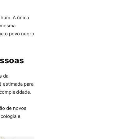
nhum. A única
a mesma
ue o povo negro
essoas
s da
é estimada para
 complexidade.
ção de novos
cologia e