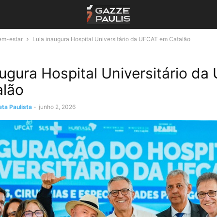
em-estar
Lula inaugura Hospital Universitário da UFCAT em Catalão
augura Hospital Universitário d
alão
ta Paulista
-
junho 2, 2026