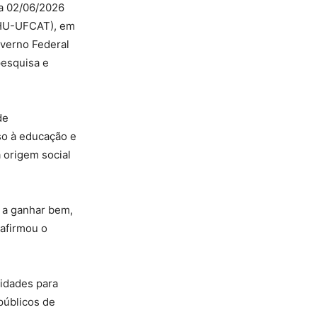
ra 02/06/2026
HU-UFCAT), em
overno Federal
pesquisa e
de
so à educação e
 origem social
, a ganhar bem,
 afirmou o
nidades para
públicos de