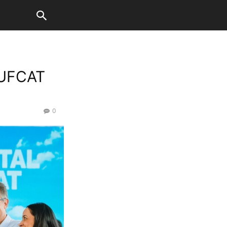
a UFCAT
0