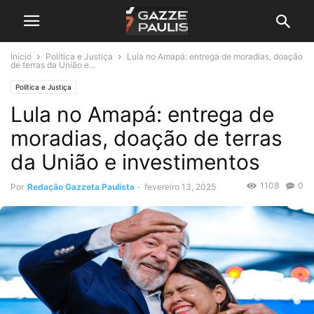
Início
Política e Justiça
Lula no Amapá: entrega de moradias, doação
de terras da União e...
Política e Justiça
Lula no Amapá: entrega de
moradias, doação de terras
da União e investimentos
1108
0
Por
Redação Gazzeta Paulista
-
fevereiro 13, 2025