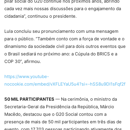
pilar social do G20 continue nos próximos anos, abrindo
cada vez mais nossas discussões para o engajamento da
cidadania”, continuou o presidente.
Lula concluiu seu pronunciamento com uma mensagem
para o público. “Também conto com a força de vontade e o
dinamismo da sociedade civil para dois outros eventos que
o Brasil sediará no próximo ano: a Cúpula do BRICS e a
COP 30”, afirmou.
https://www.youtube-
nocookie.com/embed/vXFLEYaU5u4?si=-hSS8u9DI1sFqf2f
50 MIL PARTICIPANTES
— Na cerimônia, o ministro da
Secretaria-Geral da Presidência da República, Márcio
Macêdo, destacou que o G20 Social contou com a
presença de mais de 50 mil participantes em três dias de
evento, com 17.703 pessoas participando ativamente dos