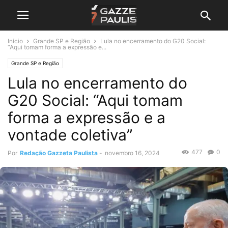
Início
Grande SP e Região
Lula no encerramento do G20 Social:
“Aqui tomam forma a expressão e...
Grande SP e Região
Lula no encerramento do
G20 Social: “Aqui tomam
forma a expressão e a
vontade coletiva”
477
0
Por
Redação Gazzeta Paulista
-
novembro 16, 2024