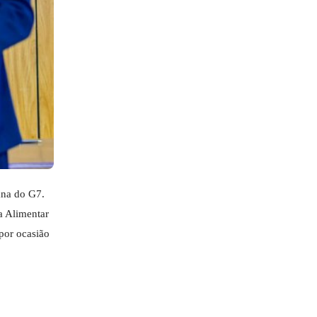
iana do G7.
a Alimentar
por ocasião