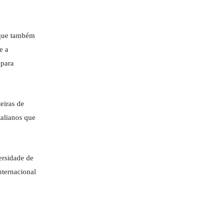
, que também
e a
 para
eiras de
talianos que
ersidade de
nternacional