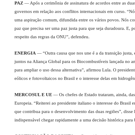
PAZ
— Após a cerimônia de assinatura de acordos entre as duas
governos em relação aos conflitos internacionais em curso. “N
uma aspiração comum, difundida entre os vários povos. Nós co
paz que precisa ser uma paz justa para que seja duradoura. E, po
respeito das regras da ONU”, defendeu.
ENERGIA
— “Outra causa que nos une é a da transição justa, 
juntos na Aliança Global para os Biocombustíveis lançada no an
para ampliar o uso dessa alternativa”, afirmou Lula. O preside
eólicos e fotovoltaicos no Brasil e o interesse delas em hidrogên
MERCOSUL E UE
— Os chefes de Estado trataram, ainda, da
Europeia. “Reiterei ao presidente italiano o interesse do Brasi
que contribua para o desenvolvimento das duas regiões”, disse
indispensável chegar rapidamente a uma decisão histórica para 