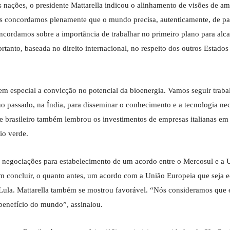
 nações, o presidente Mattarella indicou o alinhamento de visões de a
ós concordamos plenamente que o mundo precisa, autenticamente, de pa
ncordamos sobre a importância de trabalhar no primeiro plano para alc
rtanto, baseada no direito internacional, no respeito dos outros Estados
em especial a convicção no potencial da bioenergia. Vamos seguir trab
o passado, na Índia, para disseminar o conhecimento e a tecnologia nec
nte brasileiro também lembrou os investimentos de empresas italianas em
io verde.
s negociações para estabelecimento de um acordo entre o Mercosul e a 
l em concluir, o quanto antes, um acordo com a União Europeia que seja e
 Lula. Mattarella também se mostrou favorável. “Nós consideramos que 
benefício do mundo”, assinalou.