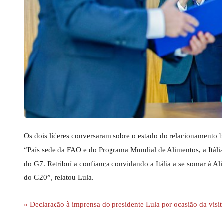
Os dois líderes conversaram sobre o estado do relacionamento bil
“País sede da FAO e do Programa Mundial de Alimentos, a Itáli
do G7. Retribuí a confiança convidando a Itália a se somar à 
do G20”, relatou Lula.
» Declaração à imprensa do presidente Lula por ocasião da visit