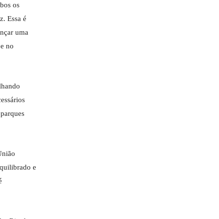
mbos os
z. Essa é
ançar uma
 e no
alhando
essários
 parques
União
quilibrado e
é