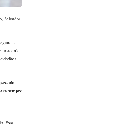
ro, Salvador
 segunda-
aram acordos
 cidadãos
 passado.
 para sempre
do. Esta