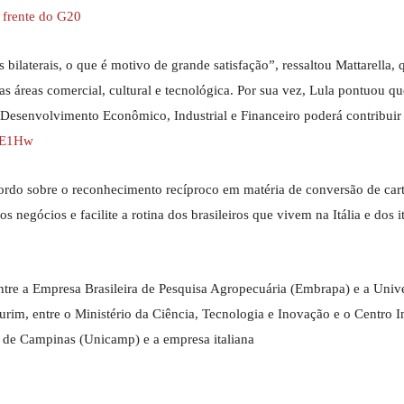
à frente do G20
bilaterais, o que é motivo de grande satisfação”, ressaltou Mattarella
as áreas comercial, cultural e tecnológica. Por sua vez, Lula pontuou qu
 Desenvolvimento Econômico, Industrial e Financeiro poderá contribuir
4VE1Hw
cordo sobre o reconhecimento recíproco em matéria de conversão de cart
s negócios e facilite a rotina dos brasileiros que vivem na Itália e dos i
re a Empresa Brasileira de Pesquisa Agropecuária (Embrapa) e a Univ
urim, entre o Ministério da Ciência, Tecnologia e Inovação e o Centro I
l de Campinas (Unicamp) e a empresa italiana