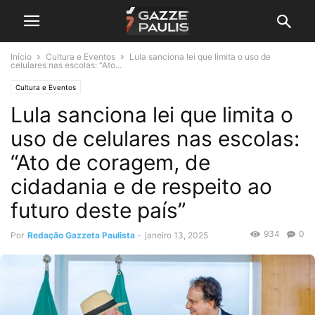
Início
Cultura e Eventos
Lula sanciona lei que limita o uso de
celulares nas escolas: “Ato...
Cultura e Eventos
Lula sanciona lei que limita o
uso de celulares nas escolas:
“Ato de coragem, de
cidadania e de respeito ao
futuro deste país”
934
0
Por
Redação Gazzeta Paulista
-
janeiro 13, 2025