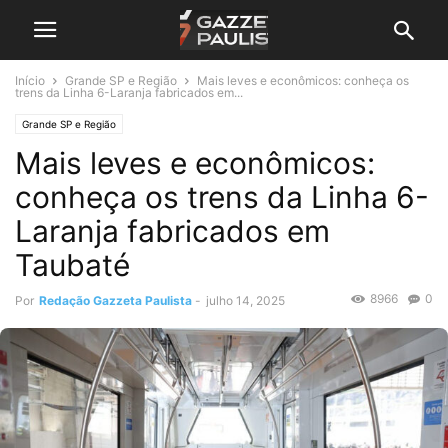
Início
Grande SP e Região
Mais leves e econômicos: conheça os
trens da Linha 6-Laranja fabricados em...
Grande SP e Região
Mais leves e econômicos:
conheça os trens da Linha 6-
Laranja fabricados em
Taubaté
8966
0
Por
Redação Gazzeta Paulista
-
julho 14, 2025