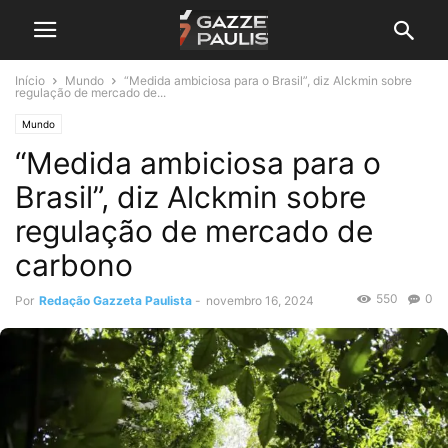
Início
Mundo
“Medida ambiciosa para o Brasil”, diz Alckmin sobre
regulação de mercado de...
Mundo
“Medida ambiciosa para o
Brasil”, diz Alckmin sobre
regulação de mercado de
carbono
550
0
Por
Redação Gazzeta Paulista
-
novembro 16, 2024