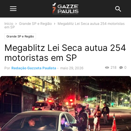
Início
Grande SP e Região
Megablitz Lei Seca autua 254 motoristas
em SP
Grande SP e Região
Megablitz Lei Seca autua 254
motoristas em SP
218
0
Por
Redação Gazzeta Paulista
-
maio 29, 2026