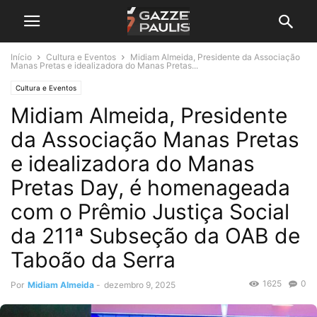
Início
Cultura e Eventos
Midiam Almeida, Presidente da Associação
Manas Pretas e idealizadora do Manas Pretas...
Cultura e Eventos
Midiam Almeida, Presidente
da Associação Manas Pretas
e idealizadora do Manas
Pretas Day, é homenageada
com o Prêmio Justiça Social
da 211ª Subseção da OAB de
Taboão da Serra
1625
0
Por
Midiam Almeida
-
dezembro 9, 2025