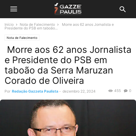
Início
Nota de Falecimento
Morre aos 62 anos Jornalista e
Presidente do PSB em taboão...
Nota de Falecimento
Morre aos 62 anos Jornalista
e Presidente do PSB em
taboão da Serra Maruzan
Corado de Oliveira
455
0
Por
Redação Gazzeta Paulista
-
dezembro 22, 2024